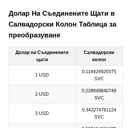
Долар На Съединените Щати в
Салвадорски Колон Таблица за
преобразуване
Долар на Съединените
Салвадорски
щати
колон
0.114424920375
1 USD
SVC
0.228849840749
2 USD
SVC
0.343274761124
3 USD
SVC