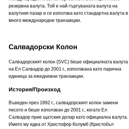
резервна валута. Той е най-търгуваната валута на
валутния пазар и се използва като стандартна валута в
много международни транзакции.
Салвадорски Колон
Салвадорският колон (SVC) беше официалната валута
на Ел Салвадор до 2001 г., използвана като парична
единица за ежедневни транзакции.
История/Произход
Въведен през 1892 г., салвадорският колон замени
песото и беше използван до 2001 г., когато Ел
Салвадор прие щатския долар като официална валута.
Името му идва от Христофор Колумб (Кристобъл