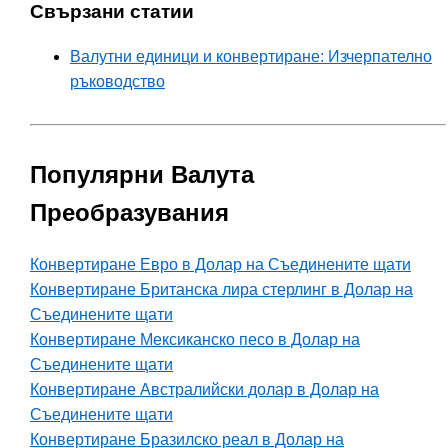
Свързани статии
Валутни единици и конвертиране: Изчерпателно
ръководство
Популярни Валута
Преобразувания
Конвертиране Евро в Долар на Съединените щати
Конвертиране Британска лира стерлинг в Долар на
Съединените щати
Конвертиране Мексиканско песо в Долар на
Съединените щати
Конвертиране Австралийски долар в Долар на
Съединените щати
Конвертиране Бразилско реал в Долар на