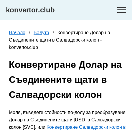
konvertor.club
Начало
Валута
Конвертиране Долар на
Съединените щати в Салвадорски колон -
konvertor.club
Конвертиране Долар на
Съединените щати в
Салвадорски колон
Моля, въведете стойности по-долу за преобразуване
Долар на Съединените щати [USD] в Салвадорски
колон [SVC], или
Конвертиране Салвадорски колон в