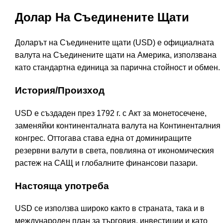
Долар На Съединените Щати
Доларът на Съединените щати (USD) е официалната
валута на Съединените щати на Америка, използвана
като стандартна единица за парична стойност и обмен.
История/Произход
USD е създаден през 1792 г. с Акт за монетосечене,
заменяйки континенталната валута на Континенталния
конгрес. Оттогава става една от доминиращите
резервни валути в света, повлияна от икономическия
растеж на САЩ и глобалните финансови пазари.
Настояща употреба
USD се използва широко както в страната, така и в
международен план за търговия, инвестиции и като